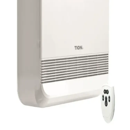
open navigation menu
Приточный
обеззараживатель Тион В120
Компактная приточная вентиляция с обеззараживанием и
очисткой воздуха класса HEPA, которая не требует
прокладки воздуховодов и ремонта помещения.
Представляет собой небольшое устройство, которое
размещается на стене в районе окна, забирает воздух с
улицы, полностью его очищает и обеззараживает,
подогревает (зимой) и подает в помещение. Монтируется за
час без пыли. Прибор предназначен для палат и кабинетов
ЛПУ с отсутствующей или недостаточной механической
вентиляцией. Обеспечивает воздухообмен согласно
нормативам и медицинский стандарт очистки воздуха.
Может устанавливаться при чистовом ремонте, при этом
намного дешевле центральной вентиляции.